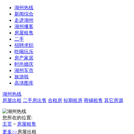
湖州热线
新闻综合
走进湖州
湖州播客
房屋租售
二手
招聘求职
吃喝玩乐
房产家居
时尚婚庆
湖州车市
旅游啦
高清图库
湖州热线
房屋出租
二手房出售
合租房
短期租房
商铺租售
其它房源
您所在的位置:
主页
>
房屋租售
更多>>
房屋出租