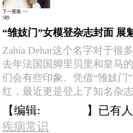
下一图集 >>
5秒
“雏妓门”女模登杂志封面 展
Zahia Dehar这个名字
去年法国国脚里贝里和皇马的
们会有些印象。凭借“雏妓门
红，最近更是登上了知名杂
【编辑:
湖州热线
】已有
人
疾病常识