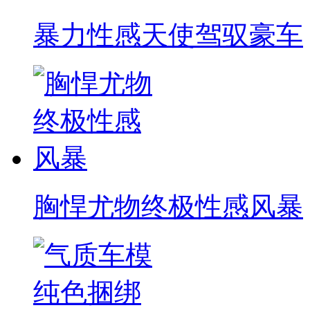
暴力性感天使驾驭豪车
胸悍尤物终极性感风暴