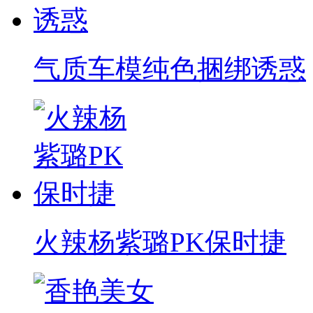
气质车模纯色捆绑诱惑
火辣杨紫璐PK保时捷