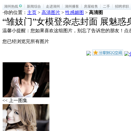
湖州热线
新闻综合
走进湖州
湖州播客
房屋租售
二手
招聘求职
·你的位置：
主页
>
高清图片
>
性感媚图
>
高清图
“雏妓门”女模登杂志封面 展魅惑
温馨小提醒：您如果喜欢这组图片，别忘了告诉您的朋友！点
您已经浏览完所有图片
<< 上一图集