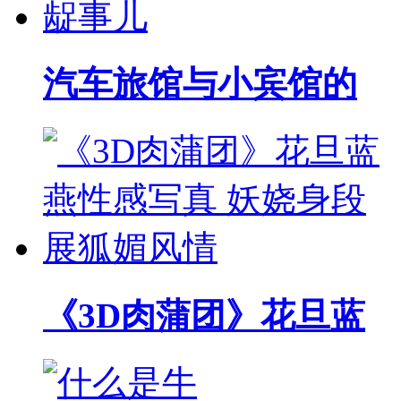
汽车旅馆与小宾馆的
《3D肉蒲团》花旦蓝