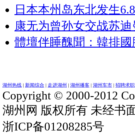
日本本州岛东北发生6.
康无为曾孙女交战苏迪
體壇伴睡醜聞：韓排國脚
湖州热线
|
新闻综合
|
走进湖州
|
湖州播客
|
湖州车市
|
招聘求职
Copyright © 2000-2012 Cor
湖州网 版权所有 未经书
浙ICP备01208285号